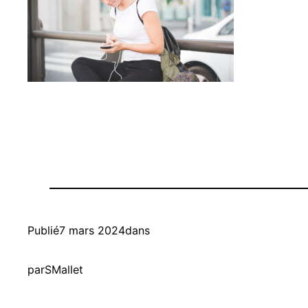
Publié
7 mars 2024
dans
par
SMallet