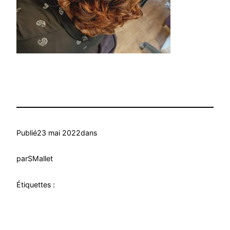
Publié
23 mai 2022
dans
par
SMallet
Étiquettes :