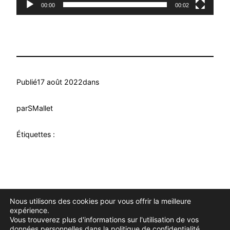
00:00
00:02
Publié
17 août 2022
dans
par
SMallet
Étiquettes :
Nous utilisons des cookies pour vous offrir la meilleure
Douce Evasion
Fièrement propulsé par
WordPress
expérience.
Vous trouverez plus d'informations sur l'utilisation de vos
données personnelles dans la
politique de confidentialité
.