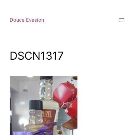
Douce Evasion
DSCN1317