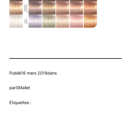
Publié
16 mars 2019
dans
par
SMallet
Étiquettes :