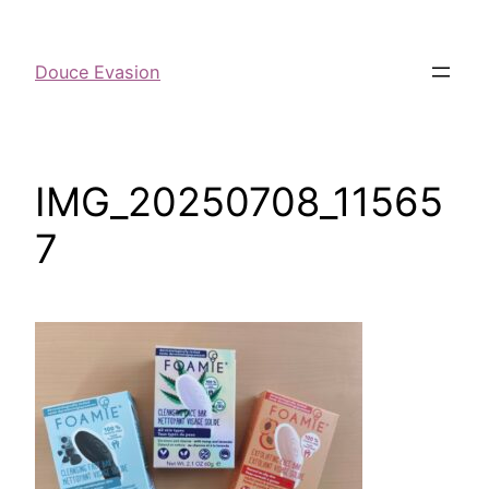
Douce Evasion
IMG_20250708_11565
7