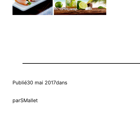
Publié
30 mai 2017
dans
par
SMallet