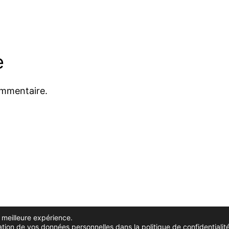
e
ommentaire.
a meilleure expérience.
isation de vos données personnelles dans la
politique de confidentialit