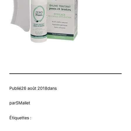
Publié
26 août 2018
dans
par
SMallet
Étiquettes :