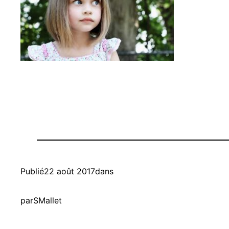
Publié
22 août 2017
dans
par
SMallet