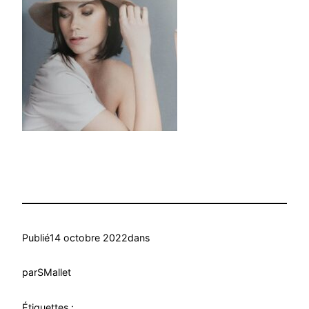
Publié
14 octobre 2022
dans
par
SMallet
Étiquettes :