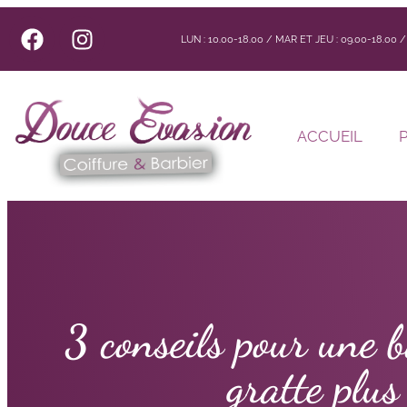
LUN : 10.00-18.00 / MAR ET JEU : 09.00-18.00
ACCUEIL
3 conseils pour une b
gratte plus