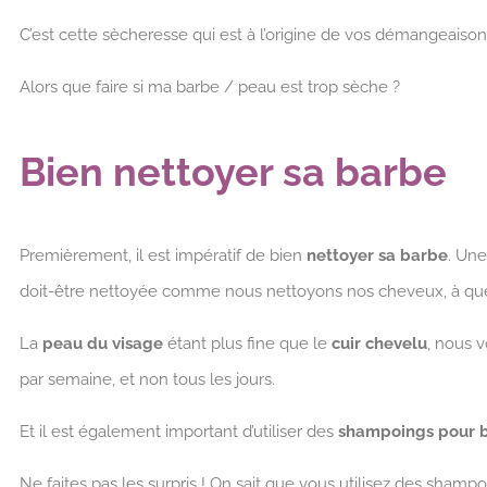
C’est cette sècheresse qui est à l’origine de vos démangeaison
Alors que faire si ma barbe / peau est trop sèche ?
Bien nettoyer sa barbe
Premièrement, il est impératif de bien
nettoyer sa barbe
. Une
doit-être nettoyée comme nous nettoyons nos cheveux, à quel
La
peau du visage
étant plus fine que le
cuir chevelu
, nous v
par semaine, et non tous les jours.
Et il est également important d’utiliser des
shampoings pour 
Ne faites pas les surpris ! On sait que vous utilisez des shampo