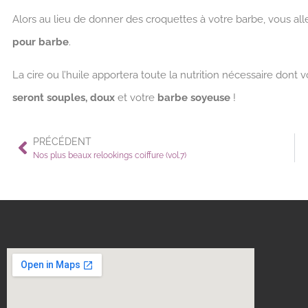
Alors au lieu de donner des croquettes à votre barbe, vous all
pour barbe
.
La cire ou l’huile apportera toute la nutrition nécessaire dont 
seront souples, doux
et votre
barbe soyeuse
!
PRÉCÉDENT
Nos plus beaux relookings coiffure (vol.7)