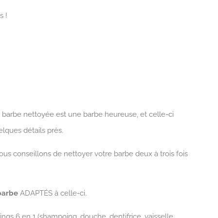
s !
 barbe nettoyée est une barbe heureuse, et celle-ci
ques détails près.
ous conseillons de nettoyer votre barbe deux à trois fois
barbe
ADAPTÉS à celle-ci.
ings 6 en 1 (shampoing, douche, dentifrice, vaisselle,