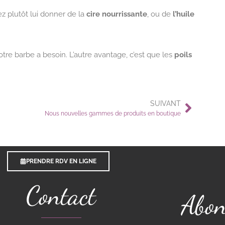
ez plutôt lui donner de la
cire nourrissante
, ou de
l’huile
votre barbe a besoin. L’autre avantage, c’est que les
poils
SUIVANT
Nous nouvelles gammes de produits en boutique
PRENDRE RDV EN LIGNE
Contact
Abon