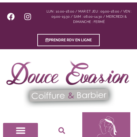
LUN : 10.00-18.00 / MAR ET JEU : 09.00-18.00 / VEN :
09.00-19.30 / SAM : 08.00-14.30 / MERCREDI &
DIMANCHE : FERMÉ
PRENDRE RDV EN LIGNE