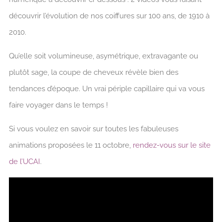
découvrir l’évolution de nos coiffures sur 100 ans, de 1910 à
2010.
Qu’elle soit volumineuse, asymétrique, extravagante ou
plutôt sage, la coupe de cheveux révèle bien des
tendances d’époque. Un vrai périple capillaire qui va vous
faire voyager dans le temps !
Si vous voulez en savoir sur toutes les fabuleuses
animations proposées le 11 octobre,
rendez-vous sur le site
de l’UCAI
.