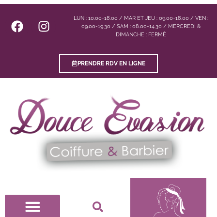
LUN : 10.00-18.00 / MAR ET JEU : 09.00-18.00 / VEN :
09.00-19.30 / SAM : 08.00-14.30 / MERCREDI &
DIMANCHE : FERMÉ
PRENDRE RDV EN LIGNE