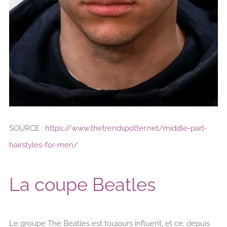
SOURCE :
https://www.thetrendspotter.net/middle-part-
hairstyles-for-men/
La coupe Beatles
Le groupe The Beatles est toujours influent, et ce, depuis