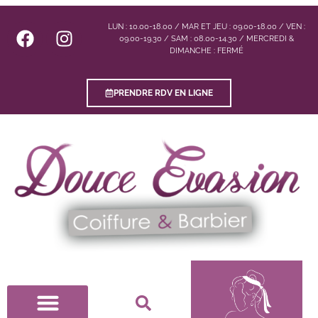
LUN : 10.00-18.00 / MAR ET JEU : 09.00-18.00 / VEN :
09.00-19.30 / SAM : 08.00-14.30 / MERCREDI &
DIMANCHE : FERMÉ
PRENDRE RDV EN LIGNE