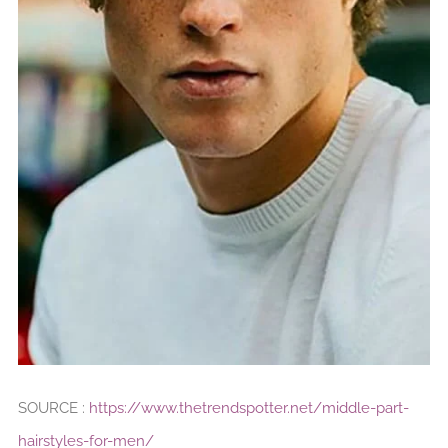
SOURCE :
https://www.thetrendspotter.net/middle-part-
hairstyles-for-men/