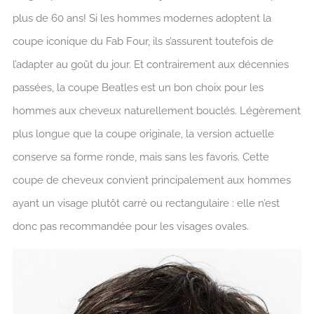
plus de 60 ans! Si les hommes modernes adoptent la
coupe iconique du Fab Four, ils s’assurent toutefois de
l’adapter au goût du jour. Et contrairement aux décennies
passées, la coupe Beatles est un bon choix pour les
hommes aux cheveux naturellement bouclés. Légèrement
plus longue que la coupe originale, la version actuelle
conserve sa forme ronde, mais sans les favoris. Cette
coupe de cheveux convient principalement aux hommes
ayant un visage plutôt carré ou rectangulaire : elle n’est
donc pas recommandée pour les visages ovales.