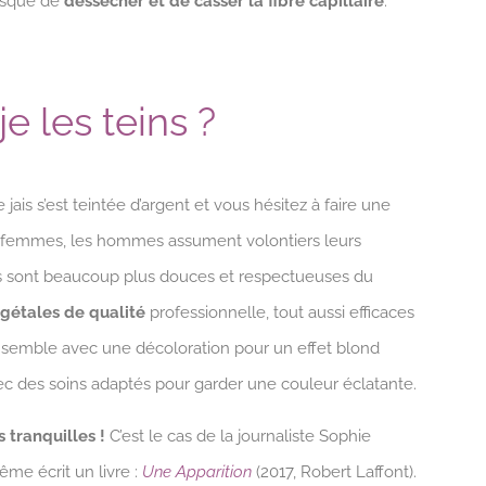
risque de
dessécher et de casser la fibre capillaire
.
e les teins ?
 jais s’est teintée d’argent et vous hésitez à faire une
es femmes, les hommes assument volontiers leurs
es sont beaucoup plus douces et respectueuses du
égétales de qualité
professionnelle, tout aussi efficaces
nsemble avec une décoloration pour un effet blond
vec des soins adaptés pour garder une couleur éclatante.
 tranquilles !
C’est le cas de la journaliste Sophie
me écrit un livre :
Une Apparition
(2017, Robert Laffont).