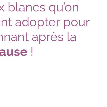
x blancs qu’on
ent adopter pour
nnant après la
ause
!