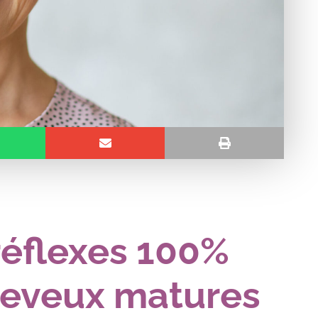
réflexes 100%
heveux matures