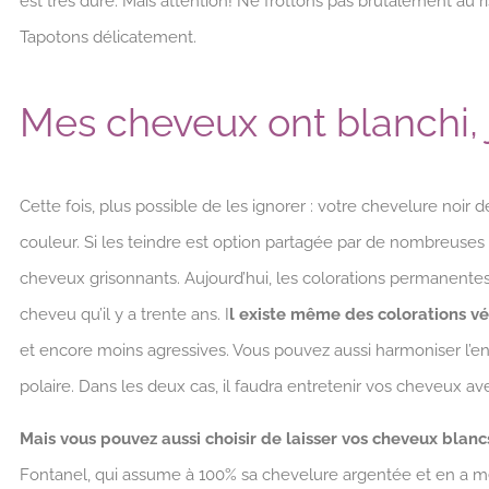
est très dure. Mais attention! Ne frottons pas brutalement au 
Tapotons délicatement.
Mes cheveux ont blanchi, j
Cette fois, plus possible de les ignorer : votre chevelure noir de
couleur. Si les teindre est option partagée par de nombreus
cheveux grisonnants. Aujourd’hui, les colorations permanent
cheveu qu’il y a trente ans. I
l existe même des colorations v
et encore moins agressives. Vous pouvez aussi harmoniser l’e
polaire. Dans les deux cas, il faudra entretenir vos cheveux a
Mais vous pouvez aussi choisir de laisser vos cheveux blancs
Fontanel, qui assume à 100% sa chevelure argentée et en a mê