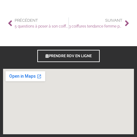
PRÉCÉDENT
SUIVANT
5 questions à poser à son coiffeur avant de prendre rendez-vous
3 coiffures tendance femme pour 2023
PRENDRE RDV EN LIGNE