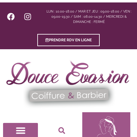
LUN : 10.00-18.00 / MAR ET JEU : 09.00-18.00 / VEN :
09.00-19.30 / SAM : 08.00-14.30 / MERCREDI &
DIMANCHE : FERMÉ
PRENDRE RDV EN LIGNE