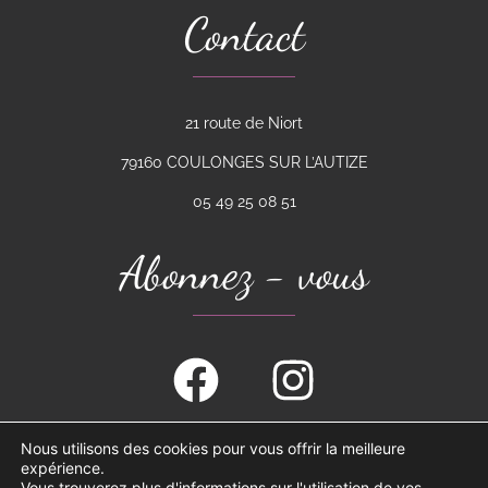
Contact
21 route de Niort
79160 COULONGES SUR L’AUTIZE
05 49 25 08 51
Abonnez - vous
Nous utilisons des cookies pour vous offrir la meilleure
expérience.
Mentions
Plan du site
légales et
Vous trouverez plus d'informations sur l'utilisation de vos