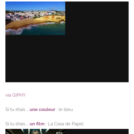
via GIPHY
Si tu étais …
une couleur
:
le bleu
Si tu étais …
un film
: La Casa de Papel