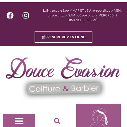
LUN : 10.00-18.00 / MAR ET JEU : 09.00-18.00 / VEN :
09.00-19.30 / SAM : 08.00-14.30 / MERCREDI &
DIMANCHE : FERMÉ
PRENDRE RDV EN LIGNE