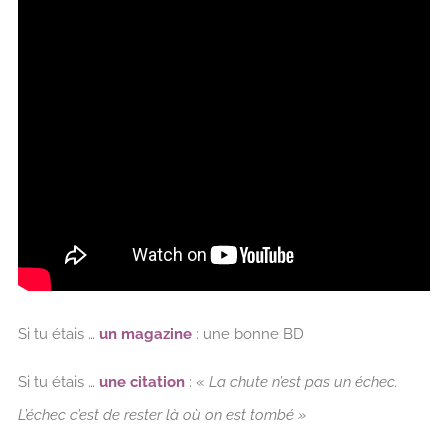
Si tu étais …
un magazine
: une bonne BD
Si tu étais …
une citation
: «
La chute n’est pas un échec.
L’échec c’est de rester là où on est tombé »