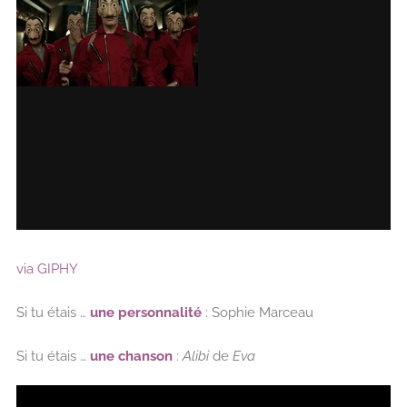
via GIPHY
Si tu étais …
une personnalité
: Sophie Marceau
Si tu étais …
une chanson
:
Alibi
de
Eva