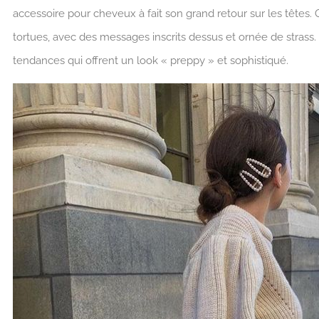
accessoire pour cheveux à fait son grand retour sur les têtes. 
tortues, avec des messages inscrits dessus et ornée de strass.
tendances qui offrent un look « preppy » et sophistiqué.