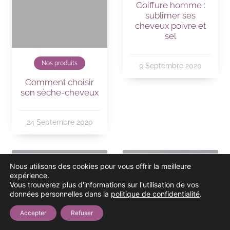
Coiffure homme :
sublimer ses
cheveux poivre et
sel
Nos produits
9 Septembre 2020
Comment choisir
son sèche-cheveux
24 Septembre 2020
Nous utilisons des cookies pour vous offrir la meilleure
expérience.
Vous trouverez plus d'informations sur l'utilisation de vos
données personnelles dans la
politique de confidentialité
.
Accepter
Refuser