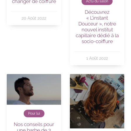
changer de coiffure
Actu du salon
Découvrez
« L’instant
20 Août 2022
Douceur », notre
nouvel institut
capillaire dédié à la
socio-coiffure
1 Août 2022
Pour lui
Nos conseils pour
une barbe de 3