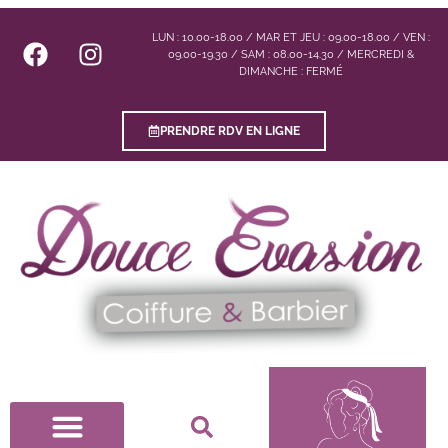
LUN : 10.00-18.00 / MAR ET JEU : 09.00-18.00 / VEN :
09.00-19.30 / SAM : 08.00-14.30 / MERCREDI &
DIMANCHE : FERMÉ
PRENDRE RDV EN LIGNE