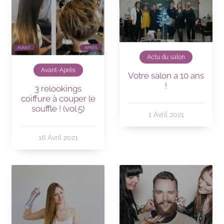
Actu du salon
Avant-Après
Votre salon a 10 ans
!
3 relookings
coiffure à couper le
souffle ! (vol.5)
1 Avril 2021
16 Avril 2021