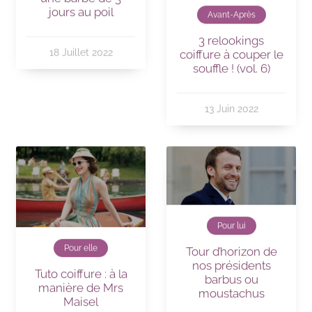
jours au poil
Avant-Après
3 relookings
18 Juillet 2022
coiffure à couper le
souffle ! (vol. 6)
13 Juin 2022
Pour lui
Pour elle
Tour d’horizon de
nos présidents
Tuto coiffure : à la
barbus ou
manière de Mrs
moustachus
Maisel