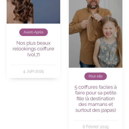
Avant-Après
Nos plus beaux
relookings coiffure
(vol.7)
4 Juin 2025
Pour elle
5 coiffures faciles à
faire pour sa petite
fille (à destination
des mamans et
surtout des papas)
6 Février 2025