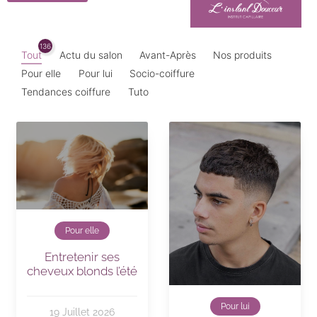
136
Tout
Actu du salon
Avant-Après
Nos produits
Pour elle
Pour lui
Socio-coiffure
Tendances coiffure
Tuto
Pour elle
Entretenir ses
cheveux blonds l’été
Pour lui
19 Juillet 2026