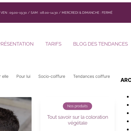
 / VEN : 09.00-19.30 / SAM : 08.00-14.30 / MERCREDI & DIMANCHE : FERMÉ
PRÉSENTATION
TARIFS
BLOG DES TENDANCES
 elle
Pour lui
Socio-coiffure
Tendances coiffure
ARC
Nos produits
Tout savoir sur la coloration
végétale