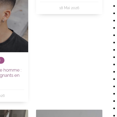
18 Mai 2026
i
ure homme :
gnants en
6
026