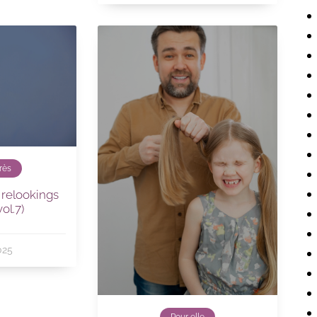
rès
 relookings
vol.7)
025