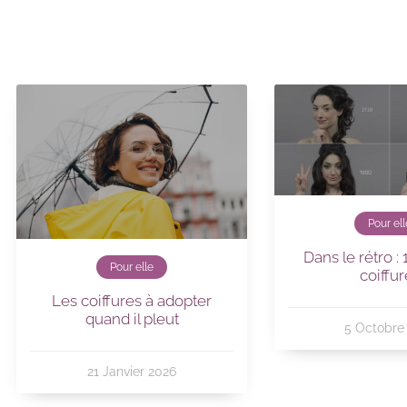
Pour ell
Dans le rétro :
Pour elle
coiffur
Les coiffures à adopter
quand il pleut
5 Octobre
21 Janvier 2026