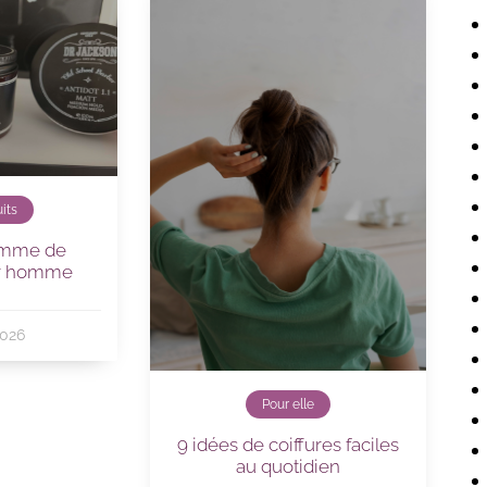
its
amme de
ur homme
2026
Pour elle
9 idées de coiffures faciles
au quotidien