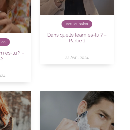
Actu du salon
Dans quelle team es-tu ? –
Partie 1
alon
m es-tu ? –
22 Avril 2024
 2
024