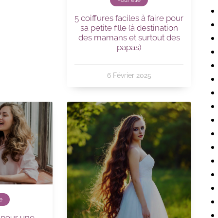
Pour elle
5 coiffures faciles à faire pour
sa petite fille (à destination
des mamans et surtout des
papas)
6 Février 2025
e
n pour une