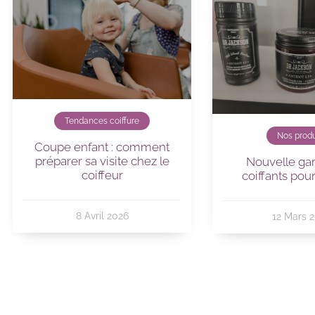
Tendances coiffure
Nos produ
Coupe enfant : comment
préparer sa visite chez le
Nouvelle g
coiffeur
coiffants po
8 Avril 2026
12 Mars 