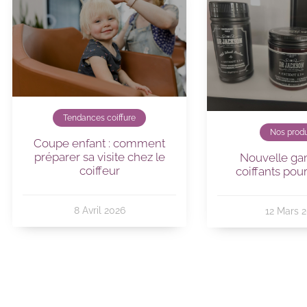
Tendances coiffure
Nos produ
Coupe enfant : comment
préparer sa visite chez le
Nouvelle g
coiffeur
coiffants po
8 Avril 2026
12 Mars 