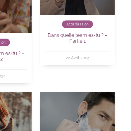
Actu du salon
Dans quelle team es-tu ? –
Partie 1
alon
m es-tu ? –
22 Avril 2024
 2
024