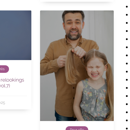
rès
 relookings
vol.7)
025