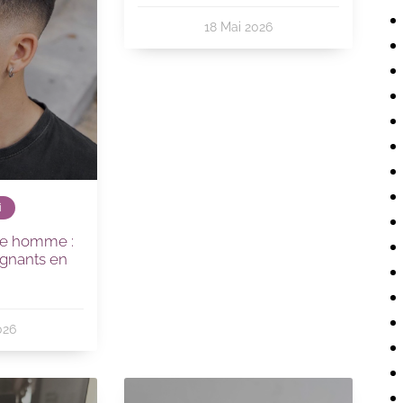
18 Mai 2026
i
ure homme :
gnants en
6
026