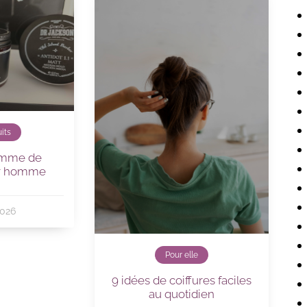
its
amme de
ur homme
2026
Pour elle
9 idées de coiffures faciles
au quotidien