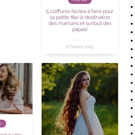
Pour elle
5 coiffures faciles à faire pour
sa petite fille (à destination
des mamans et surtout des
papas)
6 Février 2025
e
n pour une