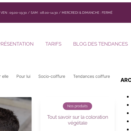
 / VEN : 09.00-19.30 / SAM : 08.00-14.30 / MERCREDI & DIMANCHE : FERMÉ
PRÉSENTATION
TARIFS
BLOG DES TENDANCES
 elle
Pour lui
Socio-coiffure
Tendances coiffure
ARC
Nos produits
Tout savoir sur la coloration
végétale