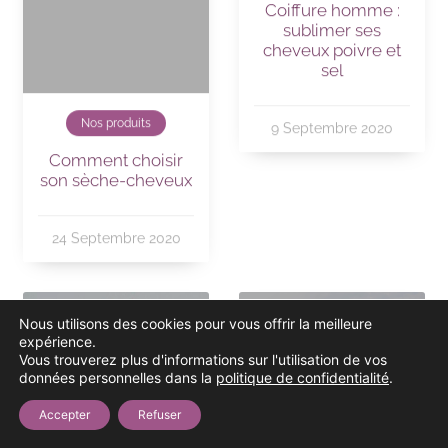
Coiffure homme :
sublimer ses
cheveux poivre et
sel
Nos produits
9 Septembre 2020
Comment choisir
son sèche-cheveux
24 Septembre 2020
Nous utilisons des cookies pour vous offrir la meilleure
expérience.
Vous trouverez plus d'informations sur l'utilisation de vos
données personnelles dans la
politique de confidentialité
.
Accepter
Refuser