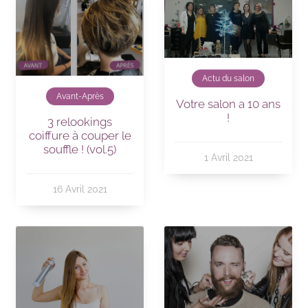
Actu du salon
Avant-Après
Votre salon a 10 ans
!
3 relookings
coiffure à couper le
souffle ! (vol.5)
1 Avril 2021
16 Avril 2021