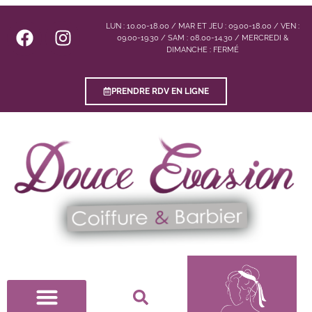
LUN : 10.00-18.00 / MAR ET JEU : 09.00-18.00 / VEN :
09.00-19.30 / SAM : 08.00-14.30 / MERCREDI &
DIMANCHE : FERMÉ
PRENDRE RDV EN LIGNE