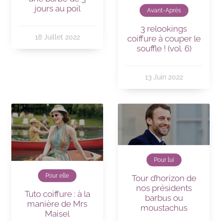
jours au poil
Avant-Après
3 relookings
18 Juillet 2022
coiffure à couper le
souffle ! (vol. 6)
13 Juin 2022
Pour lui
Pour elle
Tour d’horizon de
nos présidents
Tuto coiffure : à la
barbus ou
manière de Mrs
moustachus
Maisel