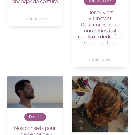
changer de coiffure
Actu du salon
Découvrez
« L’instant
20 Août 2022
Douceur », notre
nouvel institut
capillaire dédié à la
socio-coiffure
1 Août 2022
Pour lui
Nos conseils pour
une barbe de 3