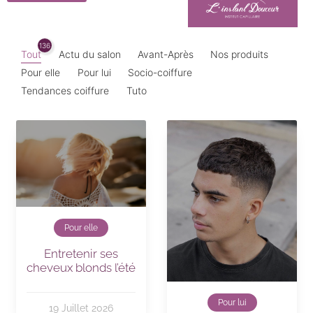
136
Tout
Actu du salon
Avant-Après
Nos produits
Pour elle
Pour lui
Socio-coiffure
Tendances coiffure
Tuto
Pour elle
Entretenir ses
cheveux blonds l’été
Pour lui
19 Juillet 2026