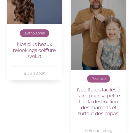
Avant-Après
Nos plus beaux
relookings coiffure
(vol.7)
4 Juin 2025
Pour elle
5 coiffures faciles à
faire pour sa petite
fille (à destination
des mamans et
surtout des papas)
6 Février 2025